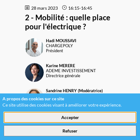
28 mars 2023
16:15
-
16:45
2 - Mobilité : quelle place
pour l'électrique ?
Hadi
MOUSSAVI
HM
CHARGEPOLY
Président
Karine
MERERE
KM
ADEME INVESTISSEMENT
Directrice générale
Sandrine
HENRY (Modératrice)
SH(
ASSOCIATION AVEM
A propos des cookies sur ce site
Déléguée générale
Ce site utilise des cookies visant à améliorer votre expérience.
Laurent
BATTOUE
Accepter
LB
WATSON FARLEY & WILLIAMS
Associé
Refuser