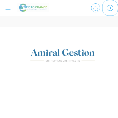
AMIRAL
GESTION
Espace
de
networking
:
Verrière
/
B-
2