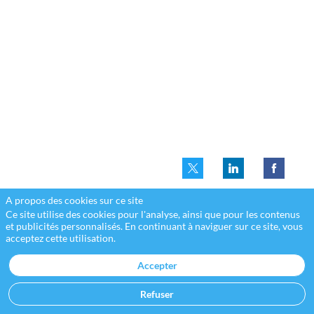
change
23
mars
2022
|
12:30
-
12:35
JOUR
1
-
A propos des cookies sur ce site
Ce site utilise des cookies pour l'analyse, ainsi que pour les contenus
CÔTÉ
et publicités personnalisés. En continuant à naviguer sur ce site, vous
ROYAL
acceptez cette utilisation.
Accepter
Refuser