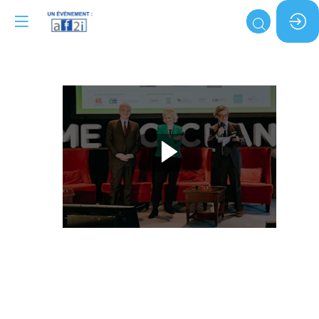
REPLAY
-
Mot
d'accueil
Time
to