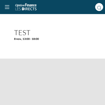
Vous devez être inscr
et connecté pour
accéder à cette
fonctionnalité
Inscrivez-vous
TEST
Déja inscrit ?
Connectez-vous po
8 nov.
,
13:00
-
18:00
personnaliser votr
experience !
Connectez-vous