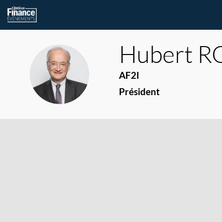
Hubert
R
HR
AF2I
Président