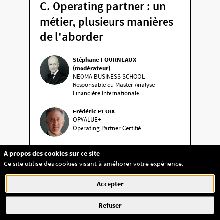
C. Operating partner : un
métier, plusieurs manières
de l'aborder
Stéphane
FOURNEAUX
SF(
(modérateur)
NEOMA BUSINESS SCHOOL
Responsable du Master Analyse
Financière Internationale
Frédéric
PLOIX
FP
OPVALUE+
Operating Partner Certifié
Frédéric
GALLIATH
A propos des cookies sur ce site
FG
Operating Partner certifié
Ce site utilise des cookies visant à améliorer votre expérience.
Accepter
Emmanuelle
FLAHAULT-FRANC
EF
IRIS
Refuser
Operating Partner