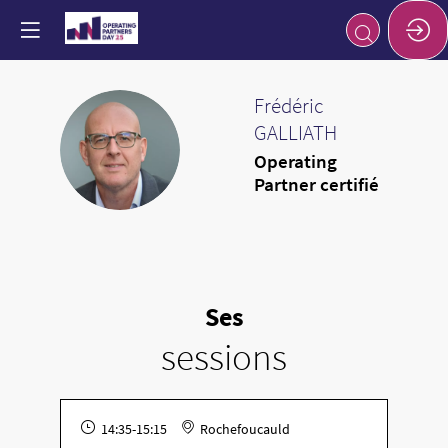
Frédéric
GALLIATH
FG
Operating
Partner certifié
Ses
sessions
14:35
-
15:15
Rochefoucauld