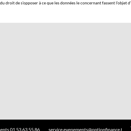
 du droit de s’opposer à ce que les données le concernant fassent l'objet
ents 01 53 63 55 86
service.evenements@optionfinance.fr