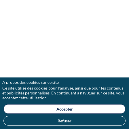
classée
«
incontournable
»
en
restructuring,
VP
Strat
accompagne
stratégiquement
et
opérationnellement
les
entreprises,
dirigeants
et
actionnaires
A propos des cookies sur ce site
en
Ce site utilise des cookies pour l'analyse, ainsi que pour les contenus
situations
et publicités personnalisés. En continuant à naviguer sur ce site, vous
spéciales
acceptez cette utilisation.
et
M&A.
Accepter
L’équipe
d’experts
Refuser
est