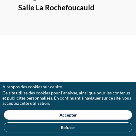
Salle La Rochefoucauld
Description
Le
remboursement
des
prêts
A propos des cookies sur ce site
garantis
Ce site utilise des cookies pour l'analyse, ainsi que pour les contenus
par
et publicités personnalisés. En continuant à naviguer sur ce site, vous
l'État
acceptez cette utilisation.
peut
être
un
Accepter
enjeu
important
Refuser
pour
les