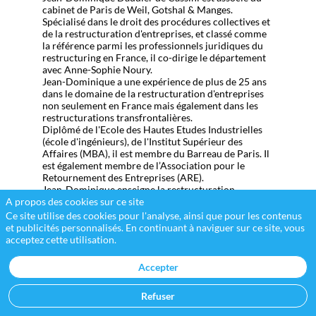
cabinet de Paris de Weil, Gotshal & Manges.
Spécialisé dans le droit des procédures collectives et
de la restructuration d'entreprises, et classé comme
la référence parmi les professionnels juridiques du
restructuring en France, il co-dirige le département
avec Anne-Sophie Noury.
Jean-Dominique a une expérience de plus de 25 ans
dans le domaine de la restructuration d'entreprises
non seulement en France mais également dans les
restructurations transfrontalières.
Diplômé de l'Ecole des Hautes Etudes Industrielles
(école d'ingénieurs), de l'Institut Supérieur des
Affaires (MBA), il est membre du Barreau de Paris. Il
est également membre de l’Association pour le
Retournement des Entreprises (ARE).
Jean-Dominique enseigne la restructuration
A propos des cookies sur ce site
d'entreprises à HEC-ISA. Il dispense également un
cours sur la restructuration financière à l’Université
Ce site utilise des cookies pour l'analyse, ainsi que pour les contenus
Paris I Panthéon-Sorbonne.
et publicités personnalisés. En continuant à naviguer sur ce site, vous
acceptez cette utilisation.
Accepter
Refuser