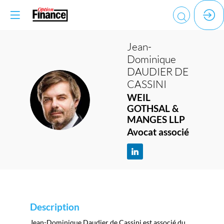
Jean-
Dominique
DAUDIER DE
CASSINI
JDDC
WEIL
GOTHSAL &
MANGES LLP
Avocat associé
Description
Jean-Dominique Daudier de Cassini est associé du