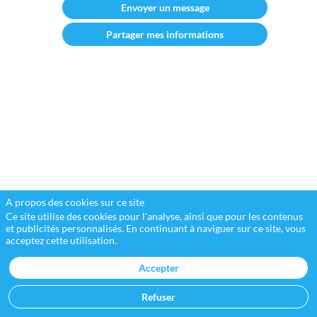
Envoyer un message
Créée
en
Partager mes informations
avril
2018,
l’association
Women
in
Restructuring
(WiR)
est
le
premier
réseau
féminin
restructuring
en
A propos des cookies sur ce site
France.
Ce site utilise des cookies pour l'analyse, ainsi que pour les contenus
À
et publicités personnalisés. En continuant à naviguer sur ce site, vous
la
acceptez cette utilisation.
fois
think
Accepter
tank
et
Refuser
lieu
d’échanges,