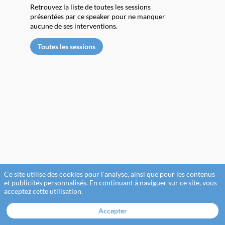
Retrouvez la liste de toutes les sessions
présentées par ce speaker pour ne manquer
aucune de ses interventions.
Toutes les sessions
d
G
(
L
A
Ce site utilise des cookies pour l'analyse, ainsi que pour les contenus
|
et publicités personnalisés. En continuant à naviguer sur ce site, vous
acceptez cette utilisation.
A
/
P
Accepter
P