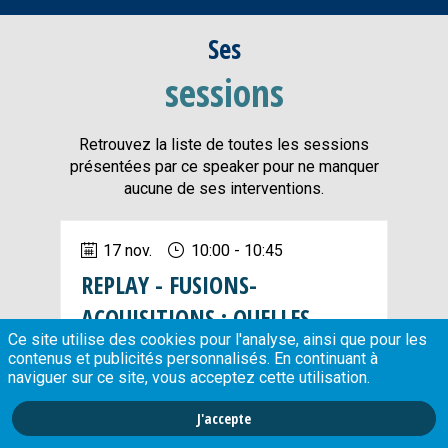
Ses
sessions
Retrouvez la liste de toutes les sessions
présentées par ce speaker pour ne manquer
aucune de ses interventions.
17 nov.
10:00
 - 
10:45
REPLAY - FUSIONS-
ACQUISITIONS : QUELLES
Ce site utilise des cookies pour l'analyse, ainsi que pour les
SONT LES CLES POUR
contenus et publicités personnalisés. En continuant à
REUSSIR UN
naviguer sur ce site, vous acceptez cette utilisation.
RAPPROCHEMENT
J'accepte