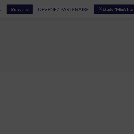
s
DEVENEZ PARTENAIRE
S'inscrire
Étude "M&A tran