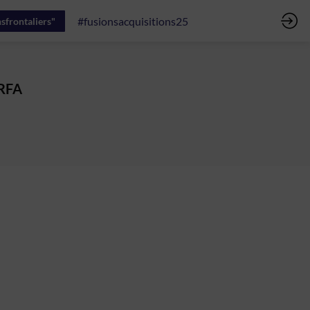
#fusionsacquisitions25
sfrontaliers"
ARFA