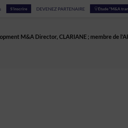
s
DEVENEZ PARTENAIRE
S'inscrire
Étude "M&A tran
lopment M&A Director, CLARIANE ; membre de l'