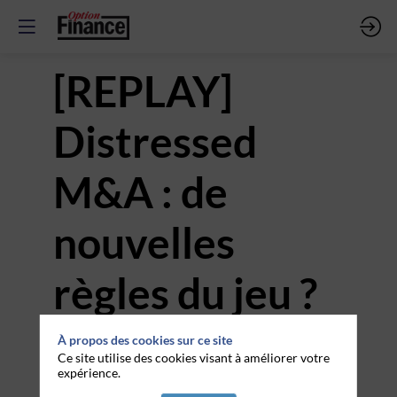
[REPLAY]
Distressed
M&A : de
nouvelles
règles du jeu ?
À propos des cookies sur ce site
25 nov. 2025
—
11:15
-
12:00
Ce site utilise des cookies visant à améliorer votre
Intervenant
:
expérience.
Pierre BERLIOZ (modérateur)
,
Alexandra BOUTON
,