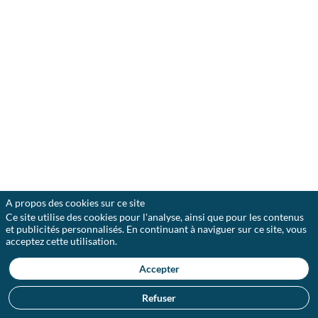
et
détenue
par
ses
associés,
Ondra
s’est
rapidement
forgé
une
réputation
d’expert
incontournable
dans
l’exécution
d’opérations
financières
A propos des cookies sur ce site
complexes,
Ce site utilise des cookies pour l'analyse, ainsi que pour les contenus
en
et publicités personnalisés. En continuant à naviguer sur ce site, vous
particulier
acceptez cette utilisation.
sur
son
métier
Accepter
phare
du
Refuser
conseil
en