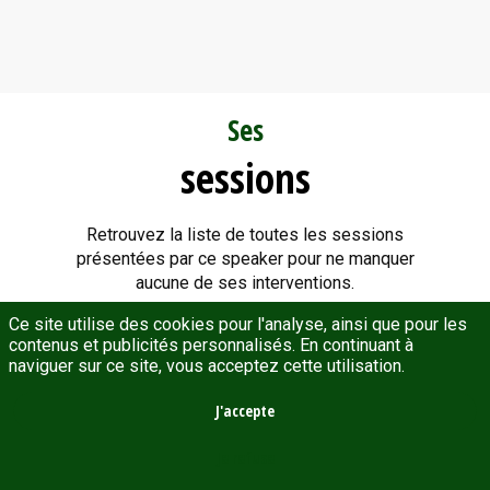
Ses
sessions
Retrouvez la liste de toutes les sessions
présentées par ce speaker pour ne manquer
aucune de ses interventions.
Ce site utilise des cookies pour l'analyse, ainsi que pour les
contenus et publicités personnalisés. En continuant à
08:00
 - 
09:00
naviguer sur ce site, vous acceptez cette utilisation.
LE GREEN DEAL EUROPÉEN,
J'accepte
UN NOUVEAU MODÈLE
POUR FINANCER UNE
Je refuse