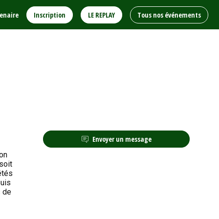
enaire
Inscription
LE REPLAY
Tous nos événements
Envoyer un message
ion
soit
étés
puis
s de