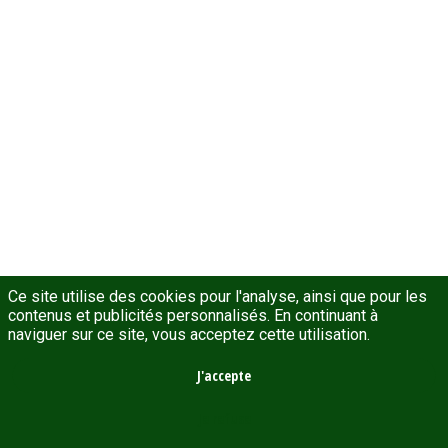
Capital
est
un
groupe
de
gestion
d’actifs
et
d’investissement
qui
gère
27,2
milliards
d’euros
(au
Ce site utilise des cookies pour l'analyse, ainsi que pour les
30
contenus et publicités personnalisés. En continuant à
septembre
naviguer sur ce site, vous acceptez cette utilisation.
2020)
et
J'accepte
dispose
de
2,8
Je refuse
milliards