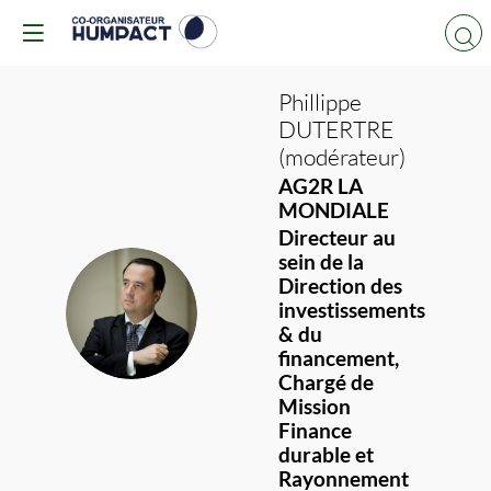
Phillippe
DUTERTRE
(modérateur)
AG2R LA
MONDIALE
Directeur au
sein de la
Direction des
PD(
investissements
& du
financement,
Chargé de
Mission
Finance
durable et
Rayonnement