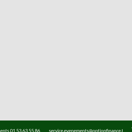
ents 01 53 63 55 86
service.evenements@optionfinance.fr