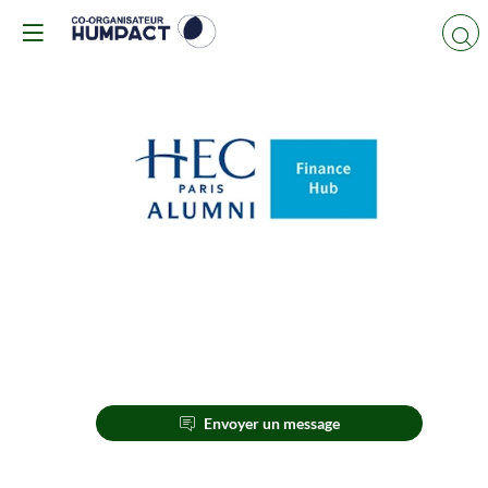
HEC
ALUMNI
FINANCE
HUB
Description
Envoyer un message
Le
Hub