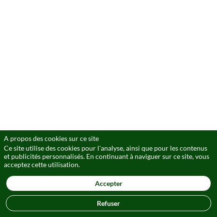
Finance
concerne
tous
les
HEC
travaillant
dans
le
très
riche
domaine
des
métiers
de
la
finance
tant
A propos des cookies sur ce site
dans
Ce site utilise des cookies pour l'analyse, ainsi que pour les contenus
l’industrie
et publicités personnalisés. En continuant à naviguer sur ce site, vous
bancaire
acceptez cette utilisation.
et
le
secteur
Accepter
des
assurances
Refuser
que
dans