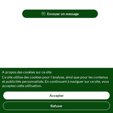
Description
Envoyer un message
Rothschild
&
Co
est
un
groupe
international
et
indépendant,
contrôlé
par
des
A propos des cookies sur ce site
actionnaires
familiaux.
Ce site utilise des cookies pour l'analyse, ainsi que pour les contenus
L'entreprise
et publicités personnalisés. En continuant à naviguer sur ce site, vous
propose
acceptez cette utilisation.
des
conseils
Accepter
en
matière
Refuser
de
stratégie