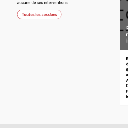
aucune de ses interventions.
Toutes les sessions
E
d
(
a
D
I