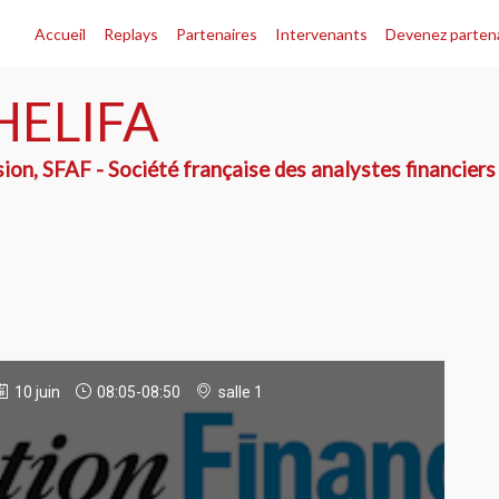
Accueil
Replays
Partenaires
Intervenants
Devenez parten
HELIFA
on, SFAF - Société française des analystes financiers
10 juin
08:05
-
08:50
salle 1