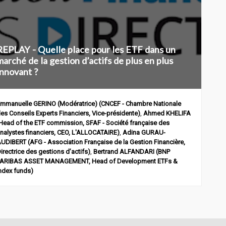
REPLAY - Quelle place pour les ETF dans un
marché de la gestion d’actifs de plus en plus
innovant ?
mmanuelle
GERINO (Modératrice)
(
CNCEF - Chambre Nationale
es Conseils Experts Financiers
,
Vice-présidente
)
Ahmed
KHELIFA
Head of the ETF commission, SFAF - Société française des
nalystes financiers
,
CEO, L'ALLOCATAIRE
)
Adina
GURAU-
AUDIBERT
(
AFG - Association Française de la Gestion Financière
,
irectrice des gestions d’actifs
)
Bertrand
ALFANDARI
(
BNP
PARIBAS ASSET MANAGEMENT
,
Head of Development ETFs &
ndex funds
)