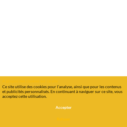
futur
n’est
jamais
conforme
à
ce
que
l’on
imagine,
Allianz
Trade
évalue
les
risques
commerciaux
et
d’impayés
A propos des cookies sur ce site
aujourd’hui
Ce site utilise des cookies pour l'analyse, ainsi que pour les contenus
afin
et publicités personnalisés. En continuant à naviguer sur ce site, vous
de
acceptez cette utilisation.
mieux
protéger
Accepter
votre
trésorerie
Refuser
demain.
Nous