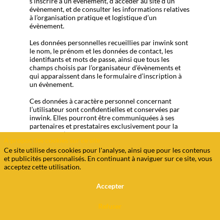
s’inscrire à un évènement, d’accéder au site d’un
évènement, et de consulter les informations relatives
à l’organisation pratique et logistique d’un
évènement.
Les données personnelles recueillies par inwink sont
le nom, le prénom et les données de contact, les
identifiants et mots de passe, ainsi que tous les
champs choisis par l’organisateur d’évènements et
qui apparaissent dans le formulaire d’inscription à
un évènement.
Ces données à caractère personnel concernant
l’utilisateur sont confidentielles et conservées par
inwink. Elles pourront être communiquées à ses
partenaires et prestataires exclusivement pour la
gestion de l’inscription et de la participation de
A propos des cookies sur ce site
l’utilisateur à un ou plusieurs évènements.
Ce site utilise des cookies pour l'analyse, ainsi que pour les contenus
et publicités personnalisés. En continuant à naviguer sur ce site, vous
Conformément à la loi "Informatique et Libertés"
acceptez cette utilisation.
n°78-17 du 6 janvier 1978 telle que modifiée par la
loi n°2004-801 du 6 août 2004, sur justification de
son identité, l’utilisateur dispose d'un droit d'accès et
Accepter
de rectification des données le concernant, ainsi que
du droit de s’opposer à ce que les données le
Refuser
concernant fassent l'objet d'un traitement
informatique