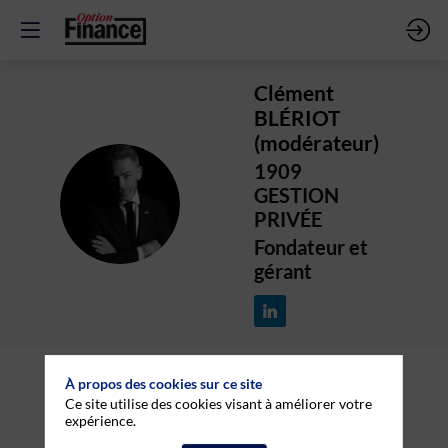
Clément
BLÉRIOT
(modérateur)
1909
GESTION
CB(
PRIVÉE
Fondateur et
gérant
À propos des cookies sur ce site
Ce site utilise des cookies visant à améliorer votre
expérience.