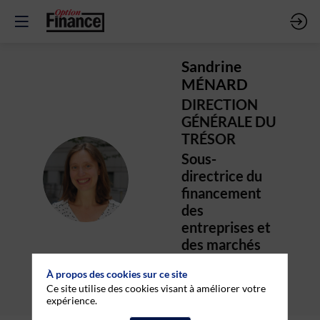
Sandrine
MÉNARD
DIRECTION
GÉNÉRALE DU
TRÉSOR
Sous-
SM
directrice du
financement
des
entreprises et
des marchés
financiers
À propos des cookies sur ce site
Ce site utilise des cookies visant à améliorer votre
expérience.