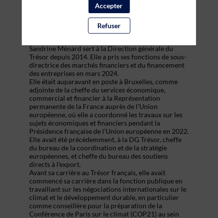
Accepter
Refuser
Description
Sandrine Ménard sert à la Direction générale du
Trésor depuis 2014. Elle a pris ses fonctions de sous-
directrice des marchés financiers et du financement
des entreprises en mars 2024.
Elle était auparavant en poste à Bruxelles, comme
adjointe de la cheffe du services économique,
commercial et financier à la Représentation
permanente de la France auprès de l’Union
européenne, où elle a coordonné les travaux sur les
sujets économiques et financiers pendant la
Présidence française de l’Union européenne en 2022.
Elle avait été précédemment, à la DG Trésor, cheffe
du bureau de la coordination et de la stratégie
européennes, et cheffe du bureau des soutiens
directs à l’export.
Avant sa carrière au Trésor français, elle avait
commencé sa carrière dans la fonction publique en
travaillant sur les négociations internationales sur le
climat et le développement durable, en particulier
comme conseillère pour la préparation de la
Conférence de Paris sur le climat (COP21) au sein