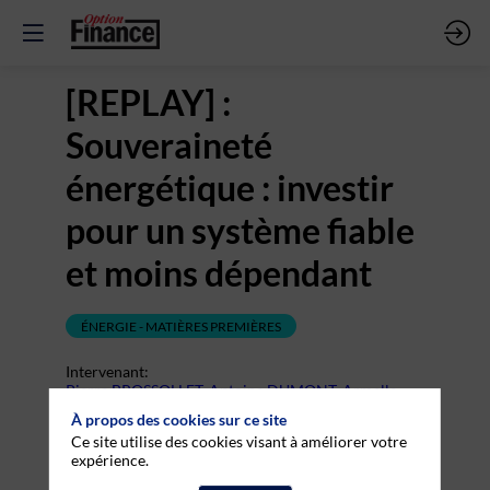
[REPLAY] :
Souveraineté
énergétique : investir
pour un système fiable
et moins dépendant
ÉNERGIE - MATIÈRES PREMIÈRES
Intervenant
:
Pierre BROSSOLLET
,
Antoine DUMONT
,
Armelle
GADAN (modératrice)
À propos des cookies sur ce site
Ce site utilise des cookies visant à améliorer votre
Vous devez être inscrit et connecté pour accéder à
expérience.
cette fonctionnalité