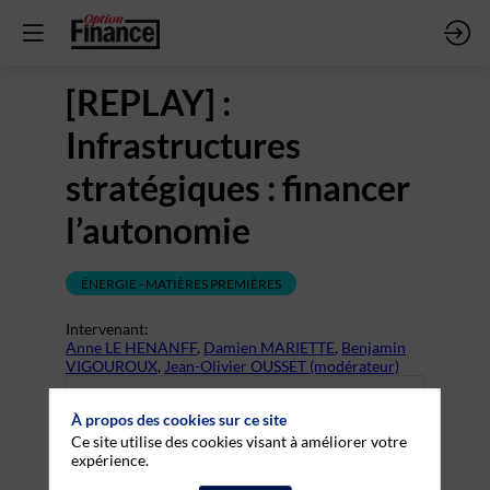
[REPLAY] :
Infrastructures
stratégiques : financer
l’autonomie
ÉNERGIE - MATIÈRES PREMIÈRES
Intervenant
:
Anne LE HENANFF
,
Damien MARIETTE
,
Benjamin
VIGOUROUX
,
Jean-Olivier OUSSET (modérateur)
Vous devez être inscrit et connecté pour accéder à
À propos des cookies sur ce site
cette fonctionnalité
Ce site utilise des cookies visant à améliorer votre
expérience.
Inscrivez-vous