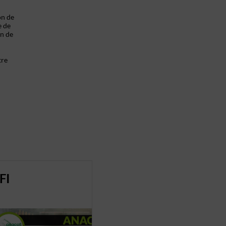
on de
e de
on de
tre
FI