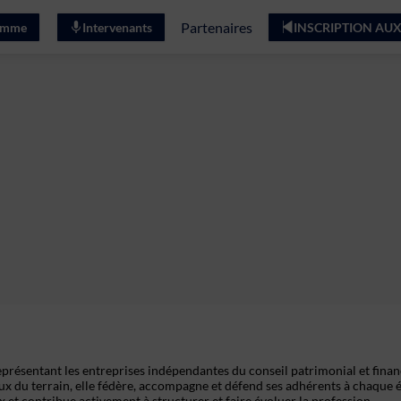
Partenaires
amme
Intervenants
INSCRIPTION AUX
présentant les entreprises indépendantes du conseil patrimonial et finan
ux du terrain, elle fédère, accompagne et défend ses adhérents à chaque 
 et contribue activement à structurer et faire évoluer la profession.