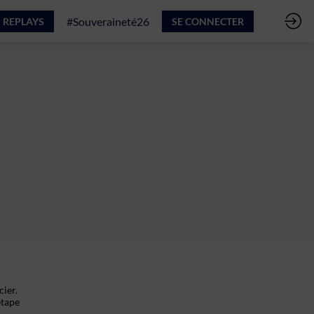
#Souveraineté26
 REPLAYS
SE CONNECTER
cier.
étape