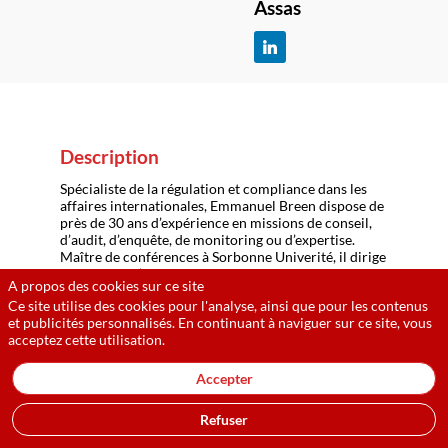
Assas
Description
Spécialiste de la régulation et compliance dans les
affaires internationales, Emmanuel Breen dispose de
près de 30 ans d’expérience en missions de conseil,
d’audit, d’enquête, de monitoring ou d’expertise.
Maître de conférences à Sorbonne Univerité, il dirige
le Diplôme d’Université « Compliance Officer » de
A propos des cookies sur ce site
l’Université Panthéon-Assas, qu’il a fondé en 2016. Il
Ce site utilise des cookies pour l'analyse, ainsi que pour les contenus
enseigne également le droit pénal comparé à l’Ecole
et publicités personnalisés. En continuant à naviguer sur ce site, vous
de droit de Sciences Po Paris. Il est membre de la
acceptez cette utilisation.
commission « Compliance » de l’Association
française des juristes d’entreprise, dont il pilote le
groupe de travail « Contrôles AFA ».
Accepter
Emmanuel Breen a publié notamment FCPA, La
France face au droit américain de la lutte anti-
Refuser
corruption (Joly éditions, 2017). Il est co-directeur
du Memento Francis Lefebvre « Compliance », à