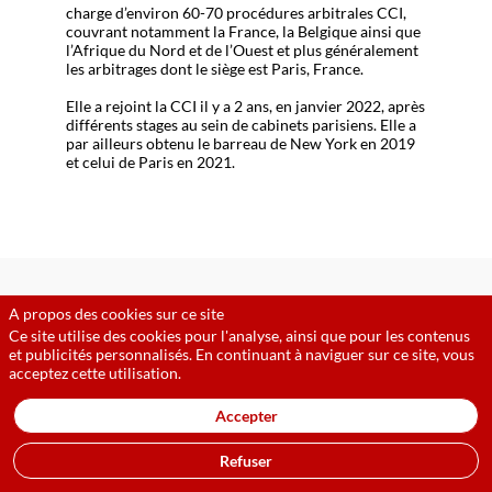
charge d’environ 60-70 procédures arbitrales CCI,
couvrant notamment la France, la Belgique ainsi que
l’Afrique du Nord et de l’Ouest et plus généralement
les arbitrages dont le siège est Paris, France.
Elle a rejoint la CCI il y a 2 ans, en janvier 2022, après
différents stages au sein de cabinets parisiens. Elle a
par ailleurs obtenu le barreau de New York en 2019
et celui de Paris en 2021.
A propos des cookies sur ce site
Ses
Ce site utilise des cookies pour l'analyse, ainsi que pour les contenus
et publicités personnalisés. En continuant à naviguer sur ce site, vous
sessions
acceptez cette utilisation.
Accepter
Retrouvez la liste de toutes les sessions
présentées par ce speaker pour ne manquer
Refuser
aucune de ses interventions.