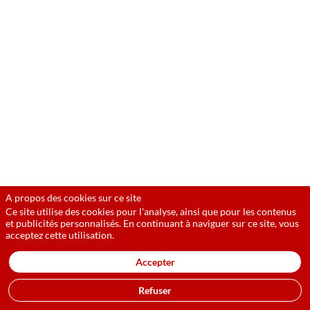
un
cabinet
d'avocats
à
service
complet
qui
offre
des
solutions
proactives,
créatives
et
pragmatiques
aux
problèmes
juridiques
A propos des cookies sur ce site
les
Ce site utilise des cookies pour l'analyse, ainsi que pour les contenus
plus
et publicités personnalisés. En continuant à naviguer sur ce site, vous
difficiles
acceptez cette utilisation.
d'aujourd'hui.
Il
encourage
Accepter
une
forte
Refuser
culture
d'engagement