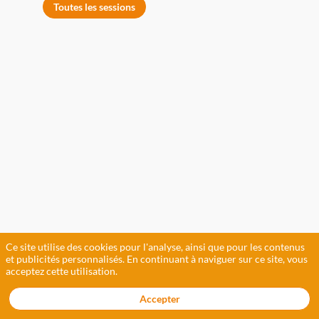
Toutes les sessions
R
-
K
s
M
B
(
E
N
e
Ce site utilise des cookies pour l'analyse, ainsi que pour les contenus
c
et publicités personnalisés. En continuant à naviguer sur ce site, vous
d
acceptez cette utilisation.
l
p
Accepter
le
B