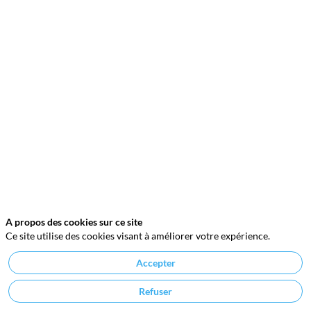
(Af2i)
fédère
les
détenteurs
permanents
de
capitaux
de
tous
les
secteurs
économiques
concernés
par
les
procédures,
normes
et
techniques
A propos des cookies sur ce site
de
Ce site utilise des cookies visant à améliorer votre expérience.
gestion
de
Accepter
capitaux,
quels
que
Refuser
soient