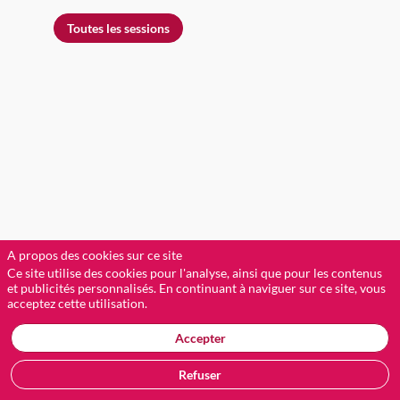
Toutes les sessions
J
(
D
o
A propos des cookies sur ce site
S
Ce site utilise des cookies pour l'analyse, ainsi que pour les contenus
a
et publicités personnalisés. En continuant à naviguer sur ce site, vous
E
acceptez cette utilisation.
R
D
Accepter
(
Refuser
(