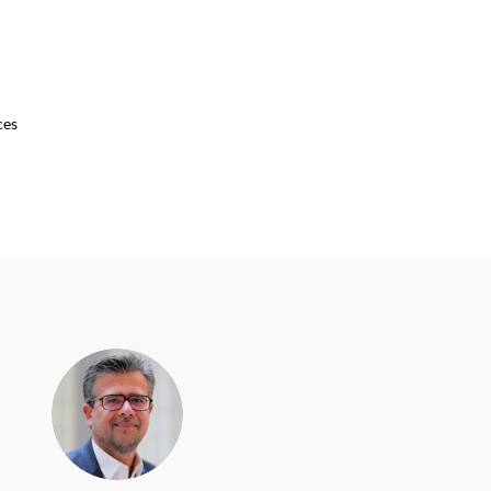
ces
CD