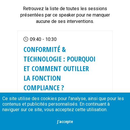
Retrouvez la liste de toutes les sessions
présentées par ce speaker pour ne manquer
aucune de ses interventions.
09:40
 - 
10:30
CONFORMITÉ &
TECHNOLOGIE : POURQUOI
ET COMMENT OUTILLER
LA FONCTION
COMPLIANCE ?
Ce site utilise des cookies pour l'analyse, ainsi que pour les
L’éthique, la lutte anticorruption et la
contenus et publicités personnalisés. En continuant à
protection des données personnelles
naviguer sur ce site, vous acceptez cette utilisation.
sont des principes fondamentaux de la
vie des affaires. Au vu des nombreux
J'accepte
changements...