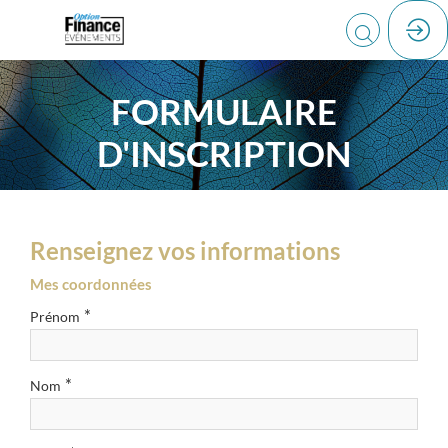
FORMULAIRE
D'INSCRIPTION
Renseignez vos informations
Mes coordonnées
*
Prénom
*
Nom