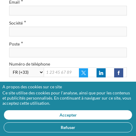
*
Email
*
Société
*
Poste
Numéro de téléphone
A propos des cookies sur ce site
Je suis abonné à l'une des publications du groupe Option Finance
(La Tribune de l'assurance, Option Finance, Funds Magazine ou
Ce site utilise des cookies pour l'analyse, ainsi que pour les contenus
Option Droit et Affaires)
et publicités personnalisés. En continuant à naviguer sur ce site, vous
acceptez cette utilisation.
Networking
Accepter
Autorise le networking
La fonctionnalité de networking vous permet d'accéder à la
Refuser
liste des participants pour élargir vos contacts et prendre