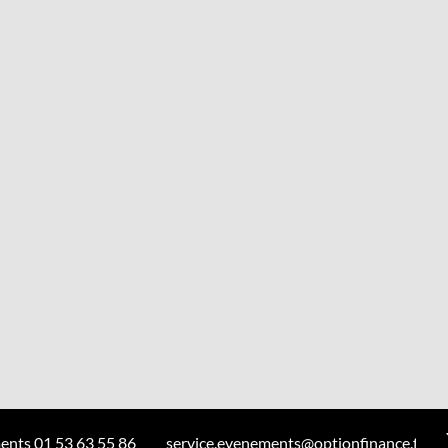
ents 01 53 63 55 86
service.evenements@optionfinance.fr