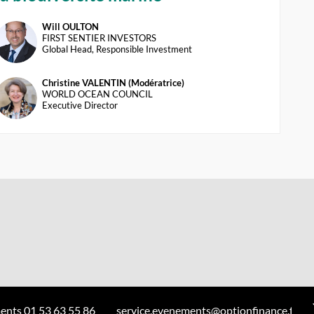
Will
OULTON
WO
FIRST SENTIER INVESTORS
Global Head, Responsible Investment
Christine
VALENTIN (Modératrice)
CV(
WORLD OCEAN COUNCIL
Executive Director
ents 01 53 63 55 86
service.evenements@optionfinance.fr