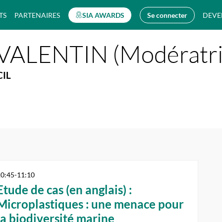
TS
PARTENAIRES
SIA AWARDS
Se connecter
DEVE
VALENTIN (Modératri
IL
10:45
-
11:10
Etude de cas (en anglais) :
Microplastiques : une menace pour
la biodiversité marine