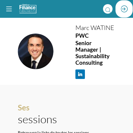
Marc
WATINE
PWC
Senior
MW
Manager |
Sustainability
Consulting
Ses
sessions
Retrouvez la liste de toutes les sessions