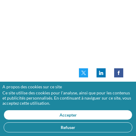
transformation
de
l’économie
vers
des
modèles
qui,
d’une
part,
préservent
et
restaurent
les
écosystèmes
et
le
climat,
A propos des cookies sur ce site
et
Ce site utilise des cookies pour l'analyse, ainsi que pour les contenus
d’autre
et publicités personnalisés. En continuant à naviguer sur ce site, vous
part,
acceptez cette utilisation.
favorisent
l’inclusion
sociale,
Accepter
la
santé
Refuser
et
le