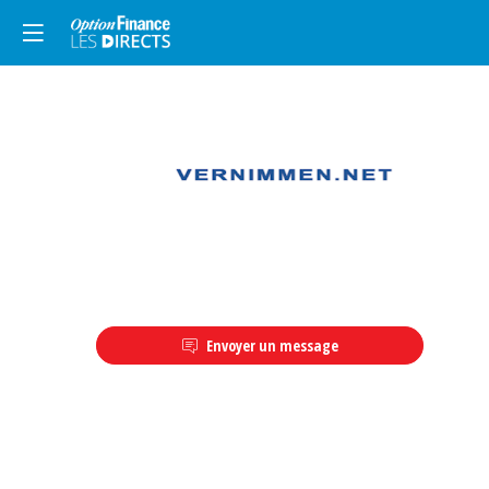
Description
Envoyer un message
La
référence
pour
les
professionnels
et