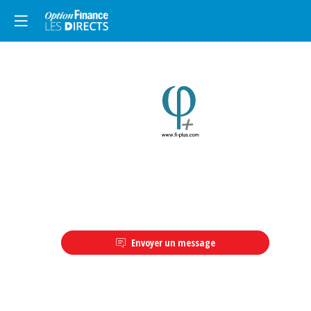
Description
Envoyer un message
FiPlus,
créé
en
2011,