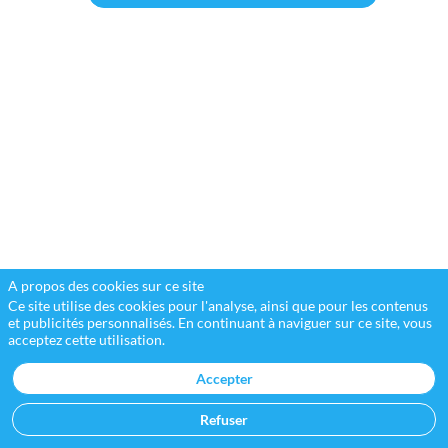
courtier-
conseil
spécialisé
dans
le
domaine
du
crédit-
clients,
s’engage
aux
côtés
des
entreprises
B2B
et
les
A propos des cookies sur ce site
accompagne
Ce site utilise des cookies pour l'analyse, ainsi que pour les contenus
dans
et publicités personnalisés. En continuant à naviguer sur ce site, vous
l’optimisation
acceptez cette utilisation.
du
poste
Accepter
clients
pour
soutenir
Refuser
leur
croissance.