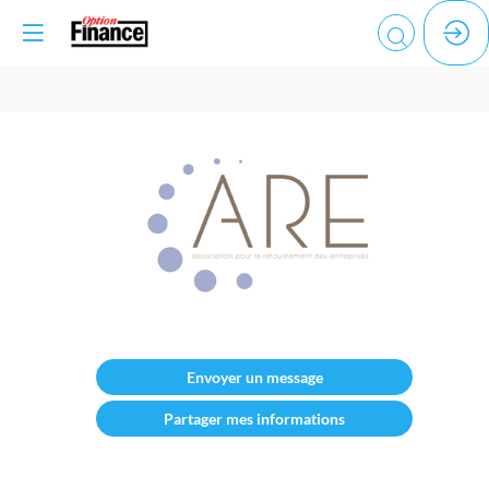
ARE
Description
Envoyer un message
Association
pour
Partager mes informations
le
retournement
des