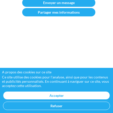
Envoyer un message
Créée
en
Partager mes informations
avril
2018,
l’association
Women
in
Restructuring
(WiR)
est
le
premier
réseau
féminin
restructuring
en
A propos des cookies sur ce site
France.
Ce site utilise des cookies pour l'analyse, ainsi que pour les contenus
À
et publicités personnalisés. En continuant à naviguer sur ce site, vous
la
acceptez cette utilisation.
fois
think
Accepter
tank
et
Refuser
lieu
d’échanges,